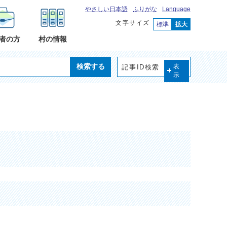
やさしい日本語
ふりがな
Language
文字サイズ
標準
拡大
者の方
村の情報
検索する
記事ID検索
表
示