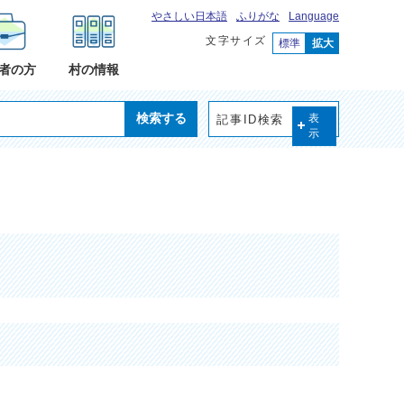
やさしい日本語
ふりがな
Language
文字サイズ
標準
拡大
者の方
村の情報
検索する
記事ID検索
表
示