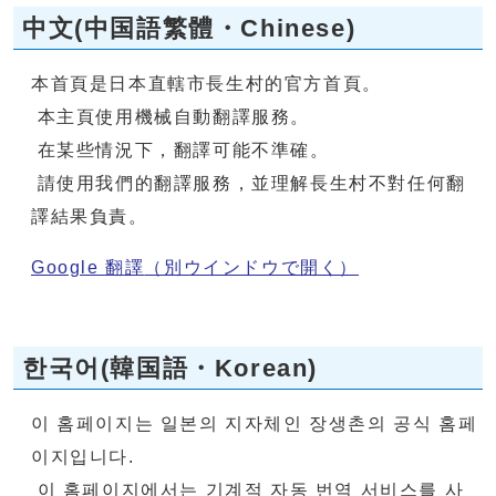
中文(中国語繁體・Chinese)
本首頁是日本直轄市長生村的官方首頁。
本主頁使用機械自動翻譯服務。
在某些情況下，翻譯可能不準確。
請使用我們的翻譯服務，並理解長生村不對任何翻
譯結果負責。
Google 翻譯
（別ウインドウで開く）
한국어(韓国語・Korean)
이 홈페이지는 일본의 지자체인 장생촌의 공식 홈페
이지입니다.
이 홈페이지에서는 기계적 자동 번역 서비스를 사