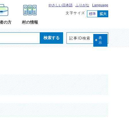
やさしい日本語
ふりがな
Language
文字サイズ
標準
拡大
者の方
村の情報
検索する
記事ID検索
表
示