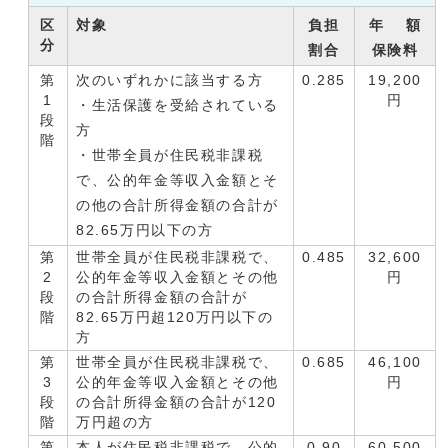
区
対象
負担
年 額
分
割合
保険料
第
次のいずれかに該当する方
0.285
19,200
1
円
・生活保護を受給されている
段
方
階
・世帯全員が住民税非課税
で、公的年金等収入金額とそ
の他の合計所得金額の合計が
82.65万円以下の方
第
世帯全員が住民税非課税で、
0.485
32,600
2
公的年金等収入金額とその他
円
段
の合計所得金額の合計が
階
82.65万円超120万円以下の
方
第
世帯全員が住民税非課税で、
0.685
46,100
3
公的年金等収入金額とその他
円
段
の合計所得金額の合計が120
階
万円超の方
第
本人が住民税非課税で、公的
0.90
60,500