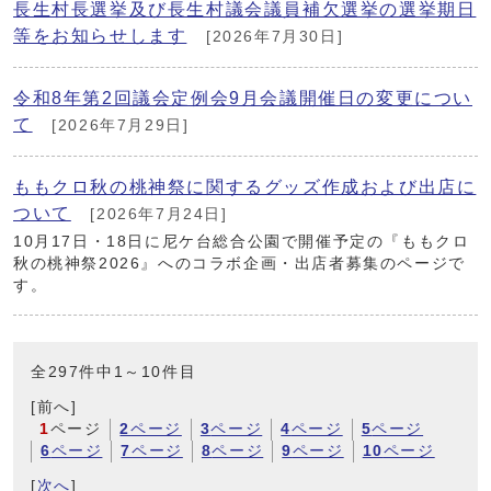
長生村長選挙及び長生村議会議員補欠選挙の選挙期日
等をお知らせします
[2026年7月30日]
令和8年第2回議会定例会9月会議開催日の変更につい
て
[2026年7月29日]
ももクロ秋の桃神祭に関するグッズ作成および出店に
ついて
[2026年7月24日]
10月17日・18日に尼ケ台総合公園で開催予定の『ももクロ
秋の桃神祭2026』へのコラボ企画・出店者募集のページで
す。
全297件中1～10件目
[前へ]
1
ページ
2
ページ
3
ページ
4
ページ
5
ページ
6
ページ
7
ページ
8
ページ
9
ページ
10
ページ
[
次へ
]