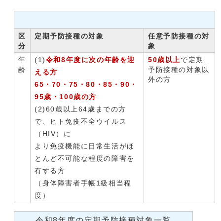
区
定期予防接種の対象
任意予防接種の対
分
象
年
(1)
令和8年度に次の年齢を迎
50歳以上
で定期
齢
予防接種の対象以
える方
外の方
65・70・75・80・85・90・
95歳・100歳の方
(2)60歳以上64歳までの方
で、ヒト免疫不全ウイルス
（HIV）に
より免疫機能に日常生活がほ
とんど不可能な程度の障害を
有する方
（身体障害者手帳1級相当程
度）
令和8年度の定期予防接種対象一覧