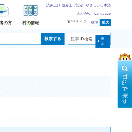
読み上げ
読み上げ設定
やさしい日本語
ふりがな
Language
文字サイズ
標準
拡大
者の方
村の情報
検索する
記事ID検索
表
示