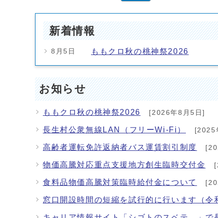
新着情報
ももクロ秋の桃神祭2026
8月5日
お知らせ
ももクロ秋の桃神祭2026
[2026年8月5日]
長生村公衆無線LAN（フリーWi-Fi）
[202
高齢者運転免許返納者バス運賃割引制度
[2
物価高騰対応重点支援地方創生臨時交付金
[
食料品物価高騰対策臨時給付金について
[2
窓口開設時間の短縮を試行的に行います（令和
キャリア情報サイト「シゴトのスベテ。」で