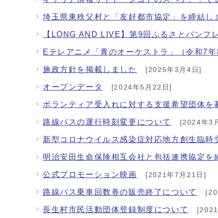
埼玉県東秩父村と「友好都市協定」を締結し
【LONG AND LIVE】第9回ふるさとパ
Eテレアニメ「青のオーケストラ」（令和7年
施政方針を掲載しました
[2025年3月4日]
オープンデータ
[2024年5月22日]
ボランティア受入れに対する支援希望団体を
路線バスの運行時刻変更について
[2024年3
新型コロナウイルス感染症対応地方創生臨時
明治安田生命保険相互会社と包括連携協定を
公式プロモーション映画
[2021年7月21日]
路線バス乗車回数券の販売終了について
[2
長生村市民活動団体登録制度について
[202