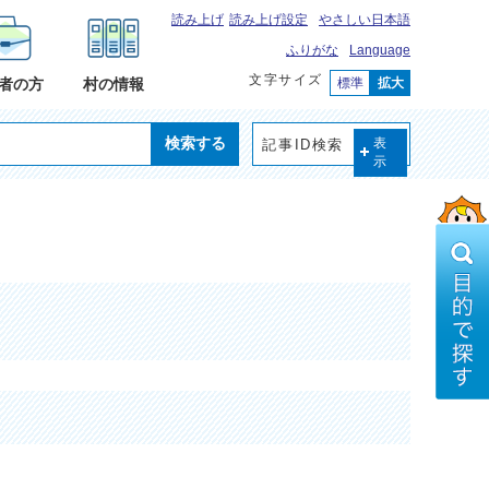
読み上げ
読み上げ設定
やさしい日本語
ふりがな
Language
文字サイズ
標準
拡大
者の方
村の情報
検索する
記事ID検索
表
示