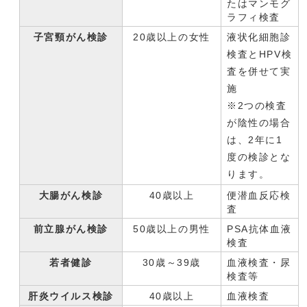
たはマンモグ
ラフィ検査
子宮頸がん検診
20歳以上の女性
液状化細胞診
検査とHPV検
査を併せて実
施
※2つの検査
が陰性の場合
は、2年に1
度の検診とな
ります。
大腸がん検診
40歳以上
便潜血反応検
査
前立腺がん検診
50歳以上の男性
PSA抗体血液
検査
若者健診
30歳～39歳
血液検査・尿
検査等
肝炎ウイルス検診
40歳以上
血液検査