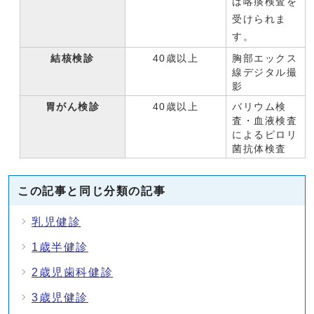
は喀痰検査を
受けられま
す。
結核検診
40歳以上
胸部エックス
線デジタル撮
影
胃がん検診
40歳以上
バリウム検
査・血液検査
によるピロリ
菌抗体検査
この記事と同じ分類の記事
乳児健診
1歳半健診
2歳児歯科健診
3歳児健診