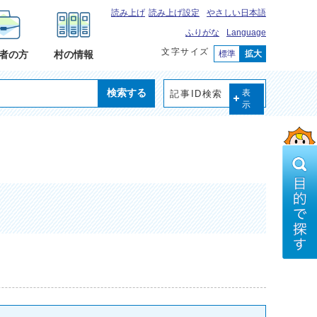
読み上げ
読み上げ設定
やさしい日本語
ふりがな
Language
文字サイズ
標準
拡大
者の方
村の情報
検索する
記事ID検索
表
示