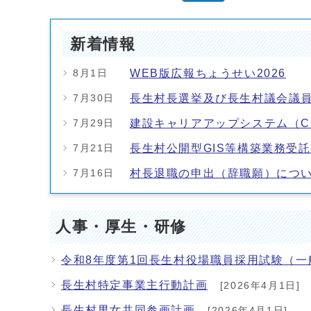
新着情報
WEB版広報ちょうせい2026
8月1日
長生村長選挙及び長生村議会議
7月30日
建設キャリアアップシステム（C
7月29日
長生村公開型GIS等構築業務受
7月21日
村長退職の申出（辞職願）につ
7月16日
人事・厚生・研修
令和8年度第1回長生村役場職員採用試験（
長生村特定事業主行動計画
[2026年4月1日]
長生村男女共同参画計画
[2026年4月1日]