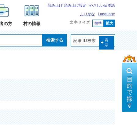
読み上げ
読み上げ設定
やさしい日本語
ふりがな
Language
文字サイズ
標準
拡大
者の方
村の情報
検索する
記事ID検索
表
示