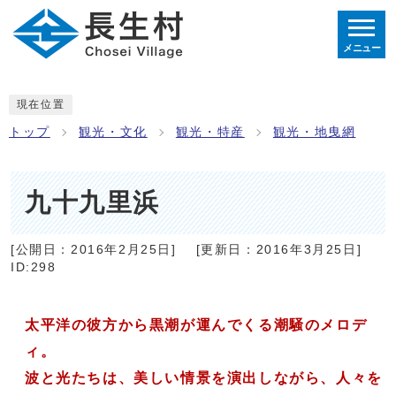
メニュー
現在位置
トップ
観光・文化
観光・特産
観光・地曳網
九十九里浜
[公開日：
2016年2月25日
]
[更新日：
2016年3月25日
]
ID:298
太平洋の彼方から黒潮が運んでくる潮騒のメロデ
ィ。
波と光たちは、美しい情景を演出しながら、人々を