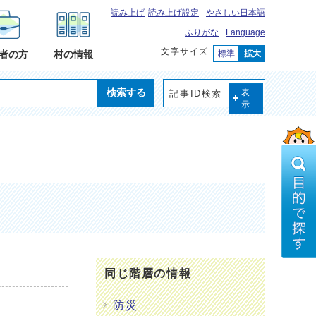
読み上げ
読み上げ設定
やさしい日本語
ふりがな
Language
文字サイズ
標準
拡大
者の方
村の情報
検索する
記事ID検索
表
示
同じ階層の情報
防災