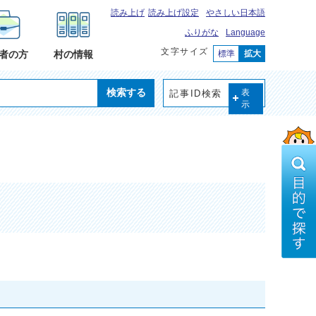
読み上げ
読み上げ設定
やさしい日本語
ふりがな
Language
文字サイズ
標準
拡大
者の方
村の情報
検索する
記事ID検索
表
示