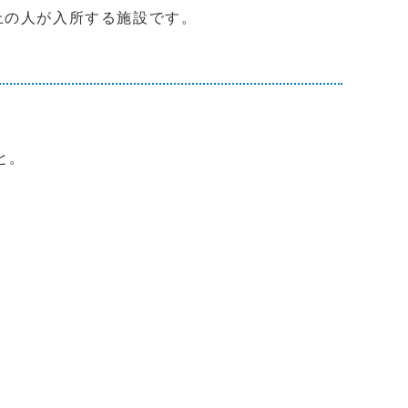
上の人が入所する施設です。
と。