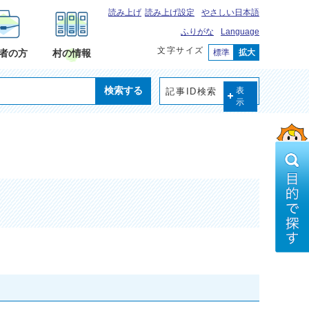
読み上げ
読み上げ設定
やさしい日本語
ふりがな
Language
文字サイズ
標準
拡大
者の方
村の情報
検索する
記事ID検索
表
示