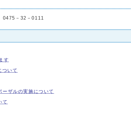
75－32－0111
ます
について
ポーザルの実施について
いて