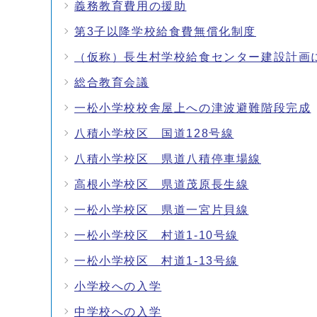
義務教育費用の援助
第3子以降学校給食費無償化制度
（仮称）長生村学校給食センター建設計画
総合教育会議
一松小学校校舎屋上への津波避難階段完成
八積小学校区 国道128号線
八積小学校区 県道八積停車場線
高根小学校区 県道茂原長生線
一松小学校区 県道一宮片貝線
一松小学校区 村道1-10号線
一松小学校区 村道1-13号線
小学校への入学
中学校への入学