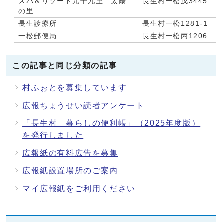
スパ＆リゾート九十九里 太陽
長生村一松戊3445
の里
長生診療所
長生村一松1281-1
一松郵便局
長生村一松丙1206
この記事と同じ分類の記事
村ふぉとを募集しています
広報ちょうせい読者アンケート
「長生村 暮らしの便利帳」（2025年度版）
を発行しました
広報紙の有料広告を募集
広報紙設置場所のご案内
マイ広報紙をご利用ください