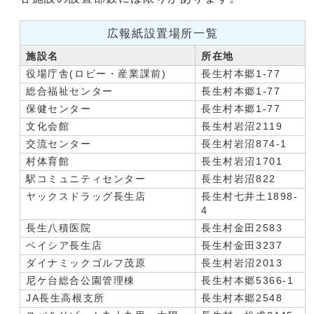
広報紙設置場所一覧
施設名
所在地
役場庁舎(ロビー・産業課前)
長生村本郷1-77
総合福祉センター
長生村本郷1-77
保健センター
長生村本郷1-77
文化会館
長生村岩沼2119
交流センター
長生村岩沼874-1
村体育館
長生村岩沼1701
駅コミュニティセンター
長生村岩沼822
ヤックスドラッグ長生店
長生村七井土1898-
4
長生八積医院
長生村金田2583
ベイシア長生店
長生村金田3237
ダイナミックゴルフ茂原
長生村岩沼2013
尼ケ台総合公園管理棟
長生村本郷5366-1
JA長生高根支所
長生村本郷2548