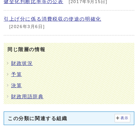
健全化判断比率等の公表
[2017年9月15日]
引上げ分に係る消費税収の使途の明確化
[2026年3月6日]
同じ階層の情報
財政状況
予算
決算
財政用語辞典
この分類に関連する組織
表示