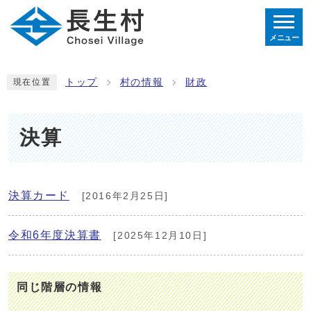
メニュー
トップ
村の情報
財政
現在位置
決算
決算カード
[2016年2月25日]
令和6年度決算書
[2025年12月10日]
同じ階層の情報