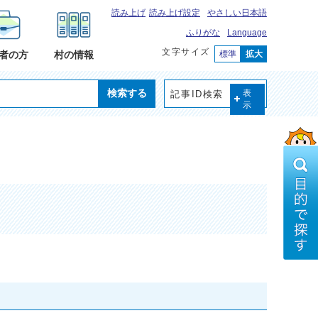
読み上げ
読み上げ設定
やさしい日本語
ふりがな
Language
文字サイズ
標準
拡大
者の方
村の情報
検索する
記事ID検索
表
示