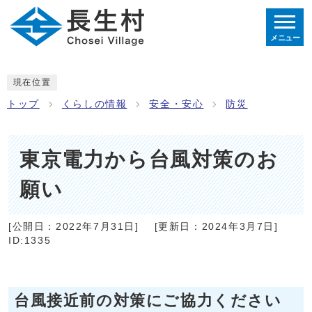
メニュー
現在位置
トップ
くらしの情報
安全・安心
防災
東京電力から台風対策のお
願い
[公開日：
2022年7月31日
]
[更新日：
2024年3月7日
]
ID:1335
台風接近前の対策にご協力ください