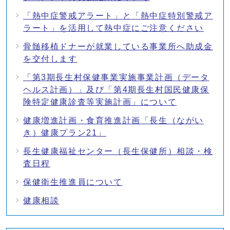
「熱中症警戒アラート」と「熱中症特別警戒ア
ラート」を活用して熱中症にご注意ください
骨髄移植ドナーが就業している事業所へ助成金
を交付します
「第3期長生村保健事業実施事業計画（データ
ヘルス計画）」及び「第4期長生村国民健康保
険特定健康診査等実施計画」について
健康増進計画・食育推進計画「長生（ながい
き）健康プラン21」
長生健康福祉センター（長生保健所）相談・検
査日程
保健衛生推進員について
健康相談