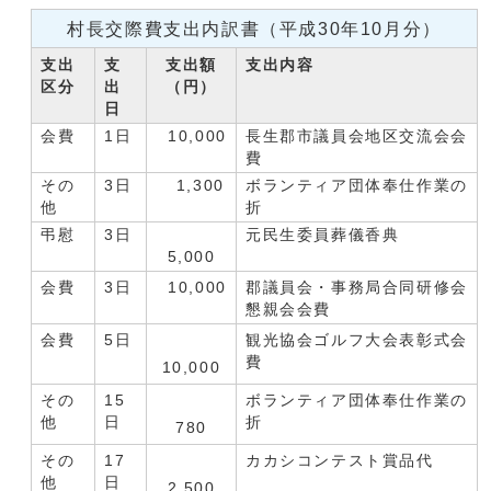
村長交際費支出内訳書（平成30年10月分）
支出
支
支出額
支出内容
区分
出
（円）
日
会費
1日
10,000
長生郡市議員会地区交流会会
費
その
3日
1,300
ボランティア団体奉仕作業の
他
折
弔慰
3日
元民生委員葬儀香典
5,000
会費
3日
10,000
郡議員会・事務局合同研修会
懇親会会費
会費
5日
観光協会ゴルフ大会表彰式会
費
10,000
その
15
ボランティア団体奉仕作業の
他
日
折
780
その
17
カカシコンテスト賞品代
他
日
2,500