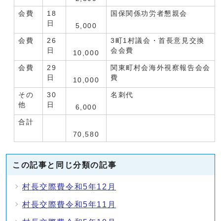
会費
18
国保関係功労者懇親会
日
5,000
会費
26
3町1村議会・首長意見交換
日
会会費
10,000
会費
29
関東町村会海外視察報告会会
日
費
10,000
その
30
名刺代
他
日
6,000
合計
70,580
この記事と同じ分類の記事
村長交際費令和5年12月
村長交際費令和5年11月