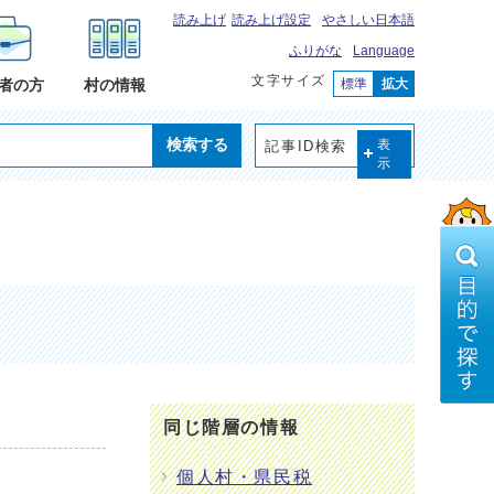
読み上げ
読み上げ設定
やさしい日本語
ふりがな
Language
文字サイズ
標準
拡大
者の方
村の情報
検索する
記事ID検索
表
示
同じ階層の情報
個人村・県民税