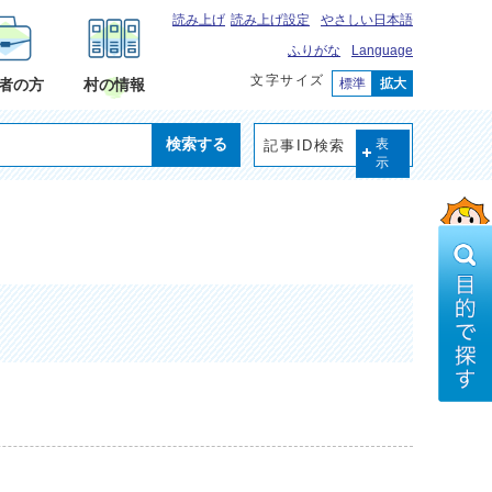
読み上げ
読み上げ設定
やさしい日本語
ふりがな
Language
文字サイズ
標準
拡大
者の方
村の情報
検索する
記事ID検索
表
示