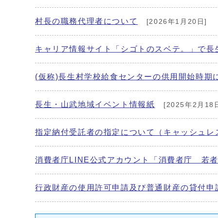
村長の職務代理者について
[2026年1月20日]
キャリア情報サイト「シゴトのスベテ。」で長
(仮称)長生村学校給食センターの供用開始時期
長生・山武地域イベント情報紙
[2025年2月18
指定納付受託者の指定について（キャッシュレ
消費者庁LINE公式アカウント「消費者庁 若
行政財産の使用許可申請及び普通財産の貸付申