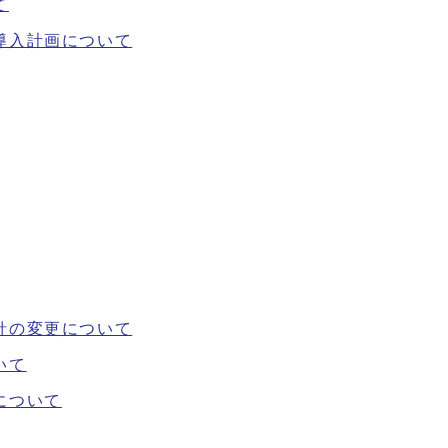
て
導入計画について
針の変更について
いて
について