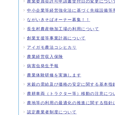
農業委員会許可申請書受付日の変更につい
中小企業等経営強化法に基づく先端設備等
ながいきそばオーナー募集！！
長生村農産物加工場の利用について
創業支援等事業計画について
アイガモ農法コシヒカリ
農業経営収入保険
病害虫発生予報
農業体験研修を実施します
米穀の需給及び価格の安定に関する基本指
農耕車両（トラクター等）移動の注意につ
農地等の利用の最適化の推進に関する指針
認定農業者制度について