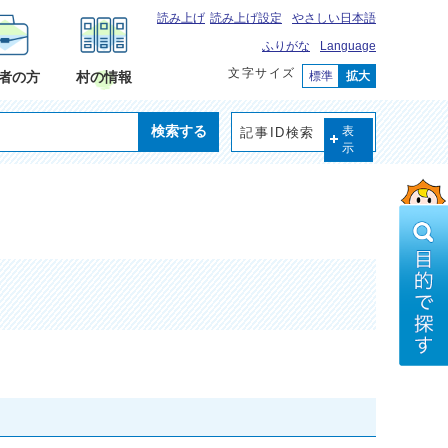
読み上げ
読み上げ設定
やさしい日本語
ふりがな
Language
文字サイズ
標準
拡大
者の方
村の情報
検索する
記事ID検索
表
示