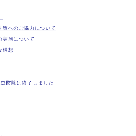
）
対策へのご協力について
の実施について
な構想
害虫防除は終了しました