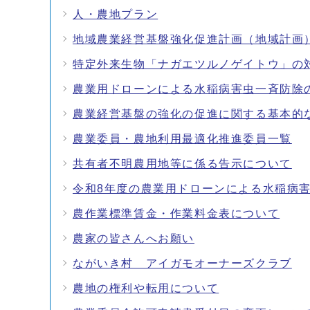
人・農地プラン
地域農業経営基盤強化促進計画（地域計画
特定外来生物「ナガエツルノゲイトウ」の
農業用ドローンによる水稲病害虫一斉防除
農業経営基盤の強化の促進に関する基本的
農業委員・農地利用最適化推進委員一覧
共有者不明農用地等に係る告示について
令和8年度の農業用ドローンによる水稲病
農作業標準賃金・作業料金表について
農家の皆さんへお願い
ながいき村 アイガモオーナーズクラブ
農地の権利や転用について