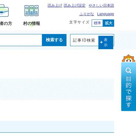
読み上げ
読み上げ設定
やさしい日本語
ふりがな
Language
文字サイズ
標準
拡大
者の方
村の情報
検索する
記事ID検索
表
示