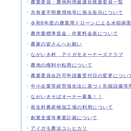
農業委員・農地利用最適化推進委員一覧
共有者不明農用地等に係る告示について
令和8年度の農業用ドローンによる水稲病
農作業標準賃金・作業料金表について
農家の皆さんへお願い
ながいき村 アイガモオーナーズクラブ
農地の権利や転用について
農業委員会許可申請書受付日の変更につい
中小企業等経営強化法に基づく先端設備等
ながいきそばオーナー募集！！
長生村農産物加工場の利用について
創業支援等事業計画について
アイガモ農法コシヒカリ