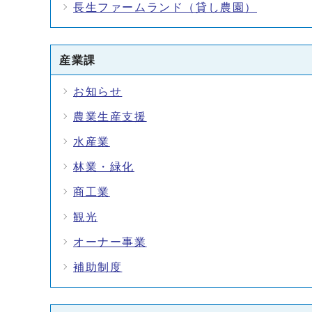
長生ファームランド（貸し農園）
産業課
お知らせ
農業生産支援
水産業
林業・緑化
商工業
観光
オーナー事業
補助制度