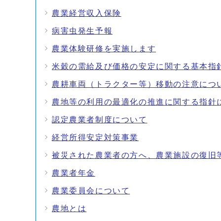
農業経営収入保険
病害虫発生予報
農業体験研修を実施します
米穀の需給及び価格の安定に関する基本指
農耕車両（トラクター等）移動の注意につ
農地等の利用の最適化の推進に関する指針
認定農業者制度について
経営所得安定対策事業
被災された農業者の方へ、農業施設の復旧
農業者年金
農業委員会について
農地とは