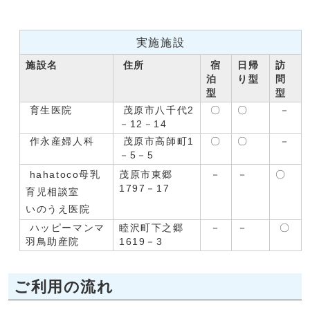
実施施設
施設名
住所
宿
日帰
訪
泊
り型
問
型
型
育生医院
茂原市八千代2
〇
〇
－
－12－14
作永産婦人科
茂原市高師町1
〇
〇
－
－5－5
hahatoco母乳
茂原市東郷
－
－
〇
1797－17
育児相談室
いのうえ医院
ハッピーマンマ
睦沢町下之郷
－
－
〇
羽鳥助産院
1619－3
ご利用の流れ