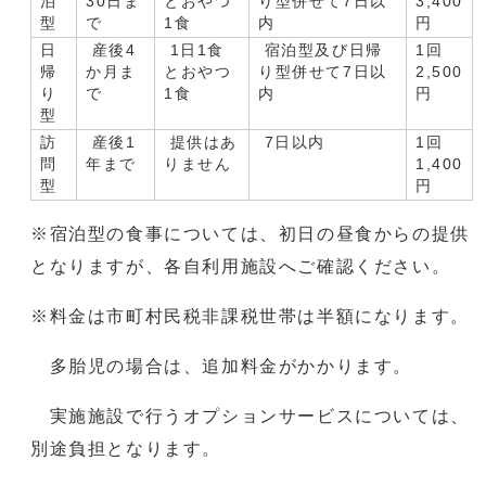
泊
30日ま
とおやつ
り型併せて7日以
3,400
型
で
1食
内
円
日
産後4
1日1食
宿泊型及び日帰
1回
帰
か月ま
とおやつ
り型併せて7日以
2,500
り
で
1食
内
円
型
訪
産後1
提供はあ
7日以内
1回
問
年まで
りません
1,400
型
円
※宿泊型の食事については、初日の昼食からの提供
となりますが、各自利用施設へご確認ください。
※料金は市町村民税非課税世帯は半額になります。
多胎児の場合は、追加料金がかかります。
実施施設で行うオプションサービスについては、
別途負担となります。