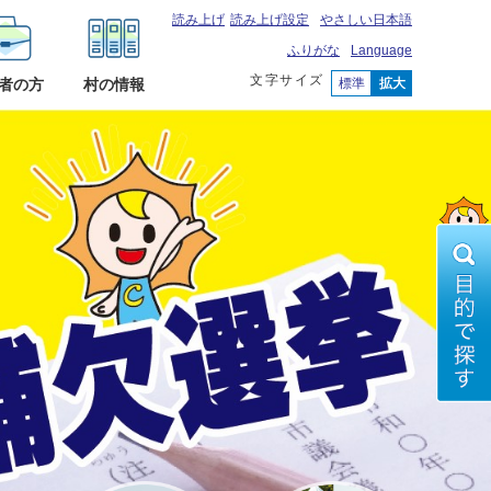
読み上げ
読み上げ設定
やさしい日本語
ふりがな
Language
文字サイズ
標準
拡大
者の方
村の情報