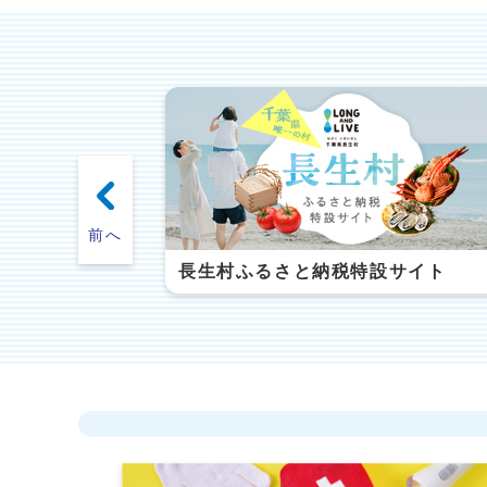
長生村
7月30日
令和8
7月29日
ももク
7月24日
前へ
一松海岸LIVEカメラ
特設サイト