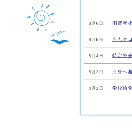
消費者
8月6日
ももク
8月5日
特定外
8月4日
海外へ
8月3日
学校給
8月1日
議会定
8月1日
広報ち
8月1日