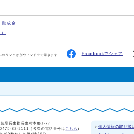
・助成金
災）
Facebookでシェア
へのリンクは別ウィンドウで開きます
4 千葉県長生郡長生村本郷1-77
個人情報の取り扱
0475-32-2111
（各課の電話番号は
こちら
）