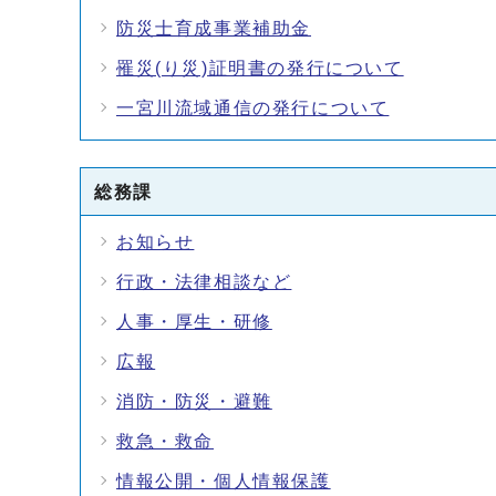
防災士育成事業補助金
罹災(り災)証明書の発行について
一宮川流域通信の発行について
総務課
お知らせ
行政・法律相談など
人事・厚生・研修
広報
消防・防災・避難
救急・救命
情報公開・個人情報保護