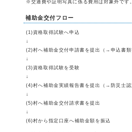
※交通費や証明写真に係る費用は対象外です
補助金交付フロー
(1)資格取得試験へ申込
↓
(2)村へ補助金交付申請書を提出（→申込書
↓
(3)資格取得試験を受験
↓
(4)村へ補助金実績報告書を提出（→防災士
↓
(5)村へ補助金交付請求書を提出
↓
(6)村から指定口座へ補助金額を振込