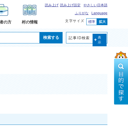
読み上げ
読み上げ設定
やさしい日本語
ふりがな
Language
文字サイズ
標準
拡大
者の方
村の情報
検索する
記事ID検索
表
示