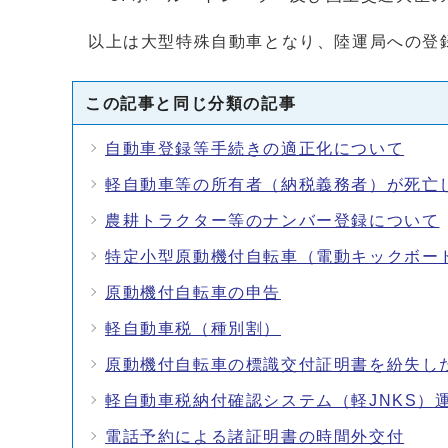
以上は大型特殊自動車となり、陸運局への登
この記事と同じ分類の記事
自動車登録等手続きの適正化について
軽自動車等の所有者（納税義務者）が死亡
農耕トラクター等のナンバー登録について
特定小型原動機付自転車（電動キックボー
原動機付自転車の申告
軽自動車税（種別割）
原動機付自転車の標識交付証明書を紛失し
軽自動車税納付確認システム（軽JNKS）
電話予約による諸証明書の時間外交付