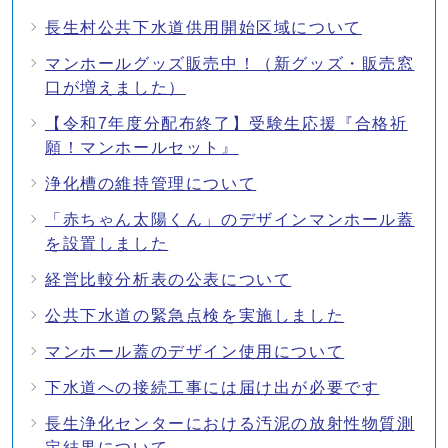
長生村公共下水道供用開始区域について
マンホールグッズ販売中！（新グッズ・販売窓
口が増えました）
【令和7年度分配布終了】受験生応援『合格祈
願！マンホールセット』
浄化槽の維持管理について
「赤ちゃん太陽くん」のデザインマンホール蓋
を設置しました
経営比較分析表の公表について
公共下水道の緊急点検を実施しました
マンホール蓋のデザイン使用について
下水道への接続工事には届け出が必要です
長生浄化センターにおける汚泥の放射性物質測
定結果について