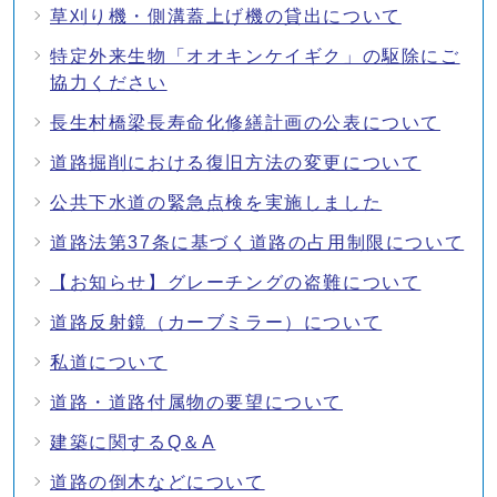
草刈り機・側溝蓋上げ機の貸出について
特定外来生物「オオキンケイギク」の駆除にご
協力ください
長生村橋梁長寿命化修繕計画の公表について
道路掘削における復旧方法の変更について
公共下水道の緊急点検を実施しました
道路法第37条に基づく道路の占用制限について
【お知らせ】グレーチングの盗難について
道路反射鏡（カーブミラー）について
私道について
道路・道路付属物の要望について
建築に関するQ＆A
道路の倒木などについて