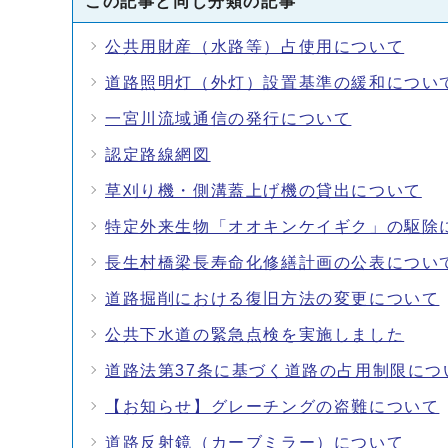
この記事と同じ分類の記事
公共用財産（水路等）占使用について
道路照明灯（外灯）設置基準の緩和につい
一宮川流域通信の発行について
認定路線網図
草刈り機・側溝蓋上げ機の貸出について
特定外来生物「オオキンケイギク」の駆除
長生村橋梁長寿命化修繕計画の公表につい
道路掘削における復旧方法の変更について
公共下水道の緊急点検を実施しました
道路法第37条に基づく道路の占用制限につ
【お知らせ】グレーチングの盗難について
道路反射鏡（カーブミラー）について