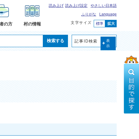
読み上げ
読み上げ設定
やさしい日本語
ふりがな
Language
文字サイズ
標準
拡大
者の方
村の情報
検索する
記事ID検索
表
示