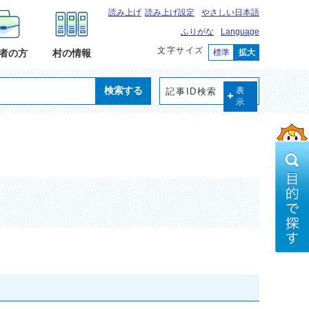
読み上げ
読み上げ設定
やさしい日本語
ふりがな
Language
文字サイズ
標準
拡大
者の方
村の情報
検索する
記事ID検索
表
示