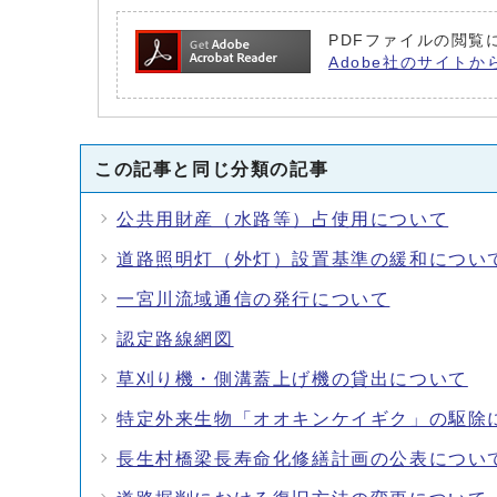
PDFファイルの閲覧に
Adobe社のサイトか
この記事と同じ分類の記事
公共用財産（水路等）占使用について
道路照明灯（外灯）設置基準の緩和につい
一宮川流域通信の発行について
認定路線網図
草刈り機・側溝蓋上げ機の貸出について
特定外来生物「オオキンケイギク」の駆除
長生村橋梁長寿命化修繕計画の公表につい