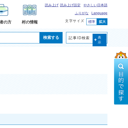
読み上げ
読み上げ設定
やさしい日本語
ふりがな
Language
文字サイズ
標準
拡大
者の方
村の情報
検索する
記事ID検索
表
示