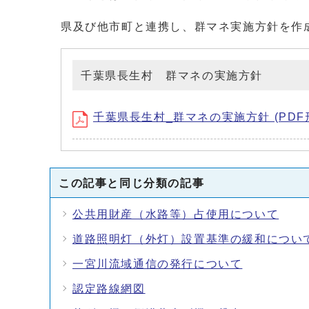
県及び他市町と連携し、群マネ実施方針を作
千葉県長生村 群マネの実施方針
千葉県長生村_群マネの実施方針 (PDF形式
この記事と同じ分類の記事
公共用財産（水路等）占使用について
道路照明灯（外灯）設置基準の緩和につい
一宮川流域通信の発行について
認定路線網図