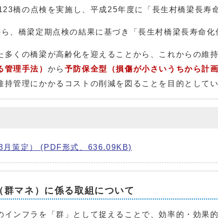
123橋の点検を実施し、平成25年度に「長生村橋梁長寿
から、橋梁定期点検の結果に基づき「長生村橋梁長寿命化
た多くの橋梁が高齢化を迎えることから、これからの維
る管理手法）
から
予防保全型（損傷が小さいうちから計
維持管理にかかるコストの削減を図ることを目的として
定） (PDF形式、636.09KB)
（群マネ）に係る取組について
のインフラを「群」として捉えることで、効率的・効果