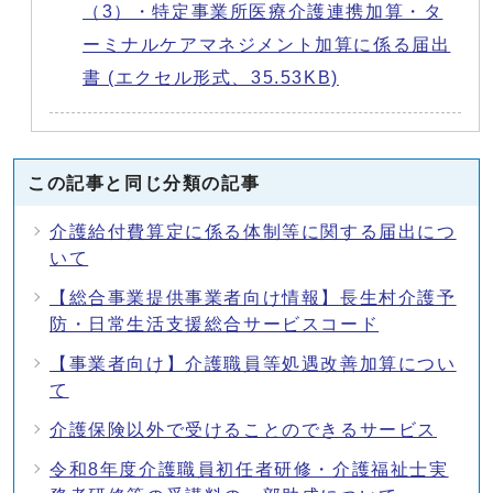
（3）・特定事業所医療介護連携加算・タ
ーミナルケアマネジメント加算に係る届出
書 (エクセル形式、35.53KB)
この記事と同じ分類の記事
介護給付費算定に係る体制等に関する届出につ
いて
【総合事業提供事業者向け情報】長生村介護予
防・日常生活支援総合サービスコード
【事業者向け】介護職員等処遇改善加算につい
て
介護保険以外で受けることのできるサービス
令和8年度介護職員初任者研修・介護福祉士実