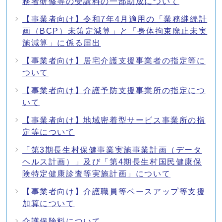
務者研修等の受講料の一部助成について
【事業者向け】令和7年4月適用の「業務継続計
画（BCP）未策定減算」と「身体拘束廃止未実
施減算」に係る届出
【事業者向け】居宅介護支援事業者の指定等に
ついて
【事業者向け】介護予防支援事業所の指定につ
いて
【事業者向け】地域密着型サービス事業所の指
定等について
「第3期長生村保健事業実施事業計画（データ
ヘルス計画）」及び「第4期長生村国民健康保
険特定健康診査等実施計画」について
【事業者向け】介護職員等ベースアップ等支援
加算について
介護保険料について