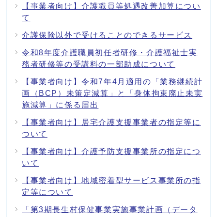
【事業者向け】介護職員等処遇改善加算につい
て
介護保険以外で受けることのできるサービス
令和8年度介護職員初任者研修・介護福祉士実
務者研修等の受講料の一部助成について
【事業者向け】令和7年4月適用の「業務継続計
画（BCP）未策定減算」と「身体拘束廃止未実
施減算」に係る届出
【事業者向け】居宅介護支援事業者の指定等に
ついて
【事業者向け】介護予防支援事業所の指定につ
いて
【事業者向け】地域密着型サービス事業所の指
定等について
「第3期長生村保健事業実施事業計画（データ