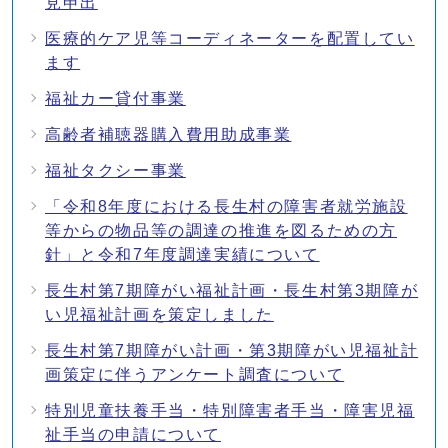
見申出
医療的ケア児等コーディネーターを配置してい
ます
福祉カー貸付事業
高齢者補聴器購入費用助成事業
福祉タクシー事業
「令和8年度における長生村の障害者就労施設
等からの物品等の調達の推進を図るための方
針」と令和7年度調達実績について
長生村第7期障がい福祉計画・長生村第3期障が
い児福祉計画を策定しました
長生村第7期障がい計画・第3期障がい児福祉計
画策定に伴うアンケート調査について
特別児童扶養手当・特別障害者手当・障害児福
祉手当の申請について