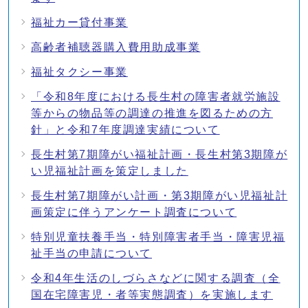
福祉カー貸付事業
高齢者補聴器購入費用助成事業
福祉タクシー事業
「令和8年度における長生村の障害者就労施設
等からの物品等の調達の推進を図るための方
針」と令和7年度調達実績について
長生村第7期障がい福祉計画・長生村第3期障が
い児福祉計画を策定しました
長生村第7期障がい計画・第3期障がい児福祉計
画策定に伴うアンケート調査について
特別児童扶養手当・特別障害者手当・障害児福
祉手当の申請について
令和4年生活のしづらさなどに関する調査（全
国在宅障害児・者等実態調査）を実施します