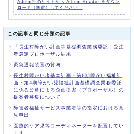
Adobe社のサイトから Adobe Reader をダウン
ロード（無償）してください。
この記事と同じ分類の記事
「長生村障がい計画等基礎調査業務委託」受注
者選定プロポーザル結果
緊急通報装置の貸与
長生村障がい者基本計画・第8期障がい福祉計
画・第4期障がい児福祉計画基礎調査業務委託
に係る公募による企画提案（プロポーザル）の
提案者募集について
障害者福祉サービス事業者等の指定における意
見申出
医療的ケア児等コーディネーターを配置してい
ます