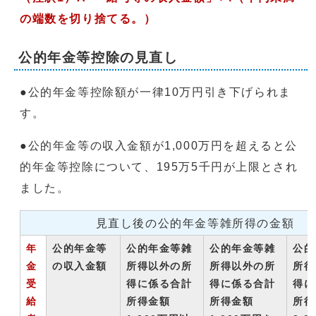
の端数を切り捨てる。）
公的年金等控除の見直し
●公的年金等控除額が一律10万円引き下げられま
す。
●公的年金等の収入金額が1,000万円を超えると公
的年金等控除について、195万5千円が上限とされ
ました。
見直し後の公的年金等雑所得の金額
年
公的年金等
公的年金等雑
公的年金等雑
公的
金
の収入金額
所得以外の所
所得以外の所
所得
受
得に係る合計
得に係る合計
得に
給
所得金額
所得金額
所得