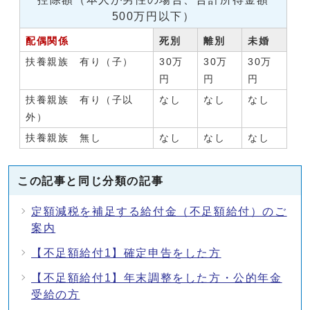
500万円以下）
配偶関係
死別
離別
未婚
扶養親族 有り（子）
30万
30万
30万
円
円
円
扶養親族 有り（子以
なし
なし
なし
外）
扶養親族 無し
なし
なし
なし
この記事と同じ分類の記事
定額減税を補足する給付金（不足額給付）のご
案内
【不足額給付1】確定申告をした方
【不足額給付1】年末調整をした方・公的年金
受給の方