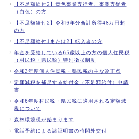
【不足額給付2】青色事業専従者、事業専従者
（白色）の方
【不足額給付2】令和6年分合計所得48万円超
の方
【不足額給付1または2】転入者の方
年金を受給している65歳以上の方の個人住民税
（村民税・県民税）特別徴収制度
令和3年度個人住民税・県民税の主な改正点
定額減税を補足する給付金（不足額給付）申請
書
令和6年度村民税・県民税に適用される定額減
税について
森林環境税が始まります
電話予約による諸証明書の時間外交付